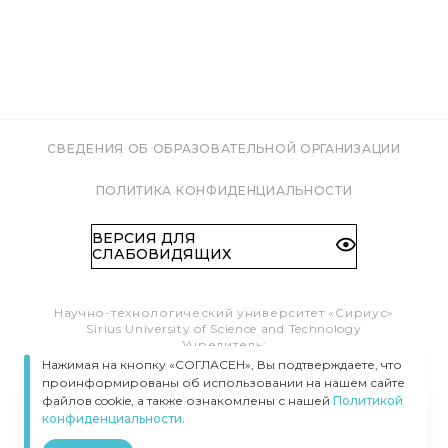
СВЕДЕНИЯ ОБ ОБРАЗОВАТЕЛЬНОЙ ОРГАНИЗАЦИИ
ПОЛИТИКА КОНФИДЕНЦИАЛЬНОСТИ
ВЕРСИЯ ДЛЯ
СЛАБОВИДЯЩИХ
Научно-технологический университет «Сириус»
Sirius University of Science and Technology
Учредитель:
Образовательный Фонд «Талант и успех»
Нажимая на кнопку «СОГЛАСЕН», Вы подтверждаете, что
Федеральная территория «Сириус»,
проинформированы об использовании на нашем сайте
Олимпийский пр-т, 1
файлов cookie, а также ознакомлены с нашей
Политикой
Тел.:
8 (800) 100 41 55
конфиденциальности.
info@siriusuniversity.ru