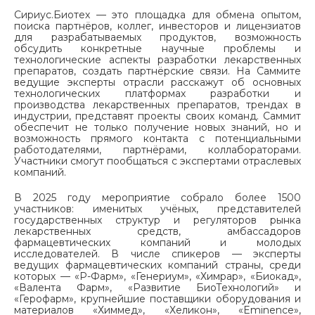
Сириус.Биотех — это площадка для обмена опытом,
поиска партнёров, коллег, инвесторов и лицензиатов
для разрабатываемых продуктов, возможность
обсудить конкретные научные проблемы и
технологические аспекты разработки лекарственных
препаратов, создать партнёрские связи. На Саммите
ведущие эксперты отрасли расскажут об основных
технологических платформах разработки и
производства лекарственных препаратов, трендах в
индустрии, представят проекты своих команд. Саммит
обеспечит не только получение новых знаний, но и
возможность прямого контакта с потенциальными
работодателями, партнёрами, коллабораторами.
Участники смогут пообщаться с экспертами отраслевых
компаний.
В 2025 году мероприятие собрало более 1500
участников: именитых учёных, представителей
государственных структур и регуляторов рынка
лекарственных средств, амбассадоров
фармацевтических компаний и молодых
исследователей. В числе спикеров — эксперты
ведущих фармацевтических компаний страны, среди
которых — «Р-Фарм», «Генериум», «Химрар», «Биокад»,
«Валента Фарм», «Развитие БиоТехнологий» и
«Герофарм», крупнейшие поставщики оборудования и
материалов «Химмед», «Хеликон», «Eminence»,