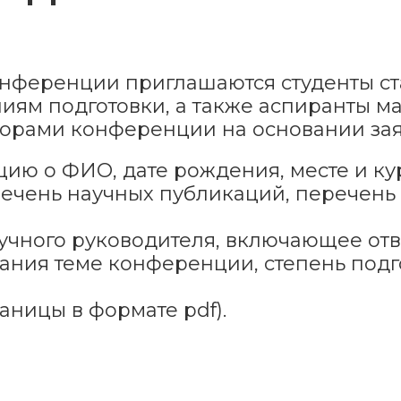
онференции приглашаются студенты ст
ям подготовки, а также аспиранты ма
торами конференции на основании зая
ию о ФИО, дате рождения, месте и ку
речень научных публикаций, перечень
учного руководителя, включающее отв
вания теме конференции, степень под
раницы в формате pdf).