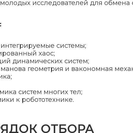
и молодых исследователей для обмена
:
 интегрируемые системы;
ированный хаос;
ций динамических систем;
манова геометрия и вакономная механи
ика;
ика систем многих тел;
ки к робототехнике.
РЯДОК ОТБОРА