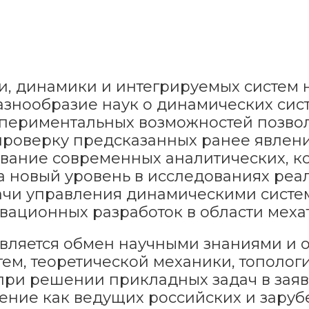
и, динамики и интегрируемых систем
азнообразие наук о динамических сис
спериментальных возможностей позво
роверку предсказанных ранее явлени
ование современных аналитических, 
а новый уровень в исследованиях ре
ачи управления динамическими систем
вационных разработок в области меха
ляется обмен научными знаниями и о
ем, теоретической механики, тополог
при решении прикладных задач в заяв
ние как ведущих российских и заруб