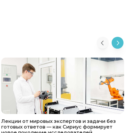
Лекции от мировых экспертов и задачи без
готовых ответов — как Сириус формирует
р
новое поколение исследователей
р