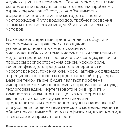
научных групп во всем мире. Тем не менее, развитие
современных промышленных технологий, проблемы
охраны окружающей среды, необходимость
разработки перспективных методов разведки
месторождений углеводородов, требуют создания
новых математических моделей и вычислительных
методов.
В рамках конференции предполагается обсудить
современные направления в создании
усовершенствованных многофизичных,
многомасштабных математических и вычислительных
моделей процессов в геологических средах, включая
процессы распространения сейсмических волн,
течений флюидов, процессы теплопереноса и
массопереноса, течения химически-активных флюидов
в трещиновато-пористых средах сложной структуры.
Важной темой также будет являться проблема
импортозамещения программных продуктов для нужд
геологоразведки, нефтегазового инжиниринга и
химического инжиниринга. Целью конференции
является диалог между математиками и
представителями естественно-научных направлений
для усиления роли математического моделирования в
общих прикладных областях геофизики и, в частности, в
нефтегазовой промышленности.
Руководители конференции: