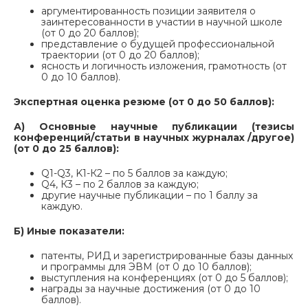
аргументированность позиции заявителя о
заинтересованности в участии в научной школе
(от 0 до 20 баллов);
представление о будущей профессиональной
траектории (от 0 до 20 баллов);
ясность и логичность изложения, грамотность (от
0 до 10 баллов).
Экспертная оценка резюме (от 0 до 50 баллов):
А) Основные научные публикации (тезисы
конференций/статьи в научных журналах /другое)
(от 0 до 25 баллов):
Q1-Q3, K1-К2 – по 5 баллов за каждую;
Q4, К3 – по 2 баллов за каждую;
другие научные публикации – по 1 баллу за
каждую.
Б) Иные показатели:
патенты, РИД и зарегистрированные базы данных
и программы для ЭВМ (от 0 до 10 баллов);
выступления на конференциях (от 0 до 5 баллов);
награды за научные достижения (от 0 до 10
баллов).