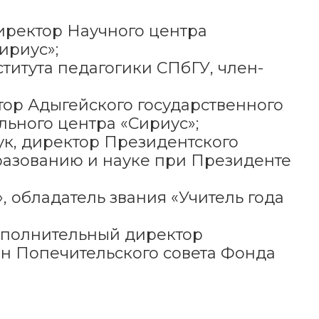
иректор Научного центра
ириус»;
титута педагогики СПбГУ, член-
тор Адыгейского государственного
ьного центра «Сириус»;
ук, директор Президентского
разованию и науке при Президенте
 обладатель звания «Учитель года
сполнительный директор
ен Попечительского совета Фонда