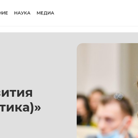
НИЕ
НАУКА
МЕДИА
вития
тика)»