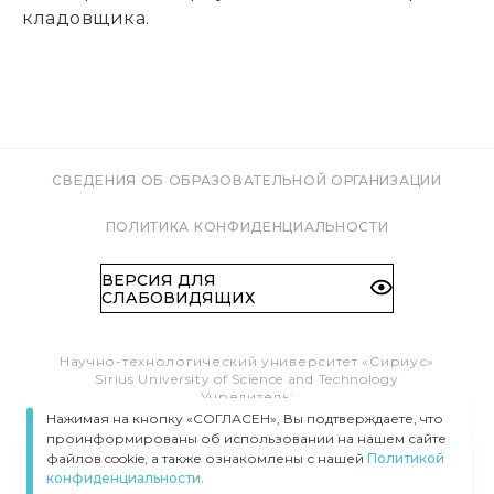
кладовщика.
СВЕДЕНИЯ ОБ ОБРАЗОВАТЕЛЬНОЙ ОРГАНИЗАЦИИ
ПОЛИТИКА КОНФИДЕНЦИАЛЬНОСТИ
ВЕРСИЯ ДЛЯ
СЛАБОВИДЯЩИХ
Научно-технологический университет «Сириус»
Sirius University of Science and Technology
Учредитель:
Образовательный Фонд «Талант и успех»
Нажимая на кнопку «СОГЛАСЕН», Вы подтверждаете, что
Федеральная территория «Сириус»,
проинформированы об использовании на нашем сайте
Олимпийский пр-т, 1
файлов cookie, а также ознакомлены с нашей
Политикой
Тел.:
8 (800) 100 41 55
конфиденциальности.
info@siriusuniversity.ru