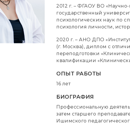
2012 г. – ФГАОУ ВО «Научн
государственный университ
психологических наук по сп
психология личности, исто
2020 г. – АНО ДПО «Инстит
(г. Москва), диплом с отл
переподготовки «Клиничес
квалификации «Клинически
ОПЫТ РАБОТЫ
16 лет
БИОГРАФИЯ
Профессиональную деятельн
затем старшего преподават
Ишимского педагогического 