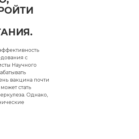
РОЙТИ
АНИЯ.
 эффективность
едования с
исты Научного
абатывать
день вакцина почти
может стать
еркулеза. Однако,
нические