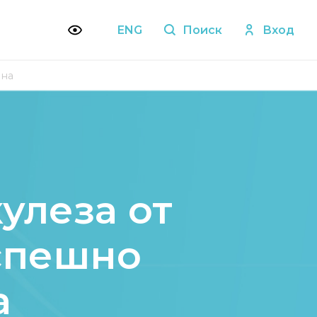
ENG
Поиск
Вход
ана
улеза от
спешно
а