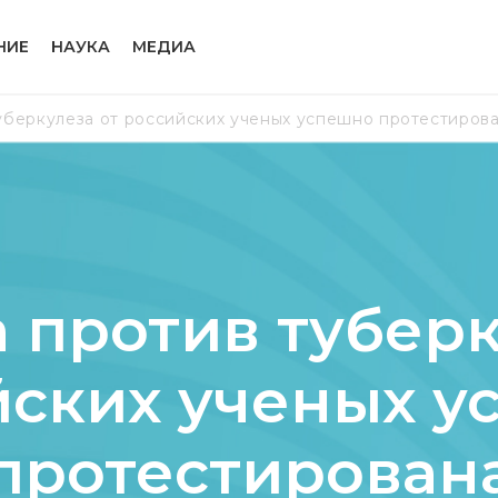
НИЕ
НАУКА
МЕДИА
уберкулеза от российских ученых успешно протестиров
 против туберк
йских ученых у
протестирован