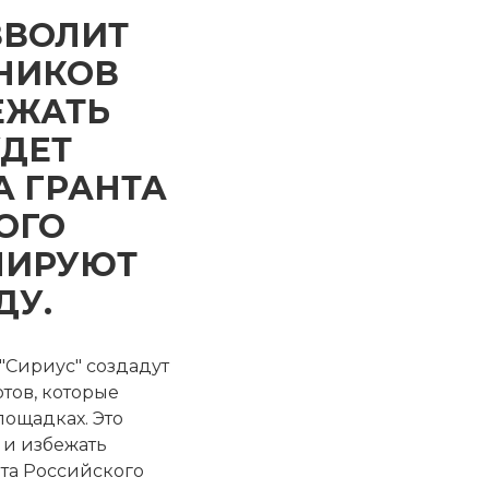
ЗВОЛИТ
НИКОВ
ЕЖАТЬ
УДЕТ
А ГРАНТА
ОГО
НИРУЮТ
ДУ.
"Сириус" создадут
тов, которые
ощадках. Это
 и избежать
нта Российского