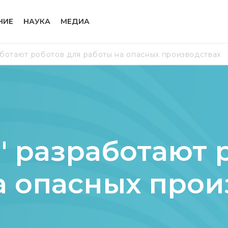
НИЕ
НАУКА
МЕДИА
аботают роботов для работы на опасных производствах
" разработают 
а опасных прои