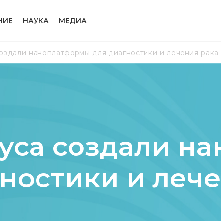
НИЕ
НАУКА
МЕДИА
оздали наноплатформы для диагностики и лечения рака
уса создали н
ностики и леч