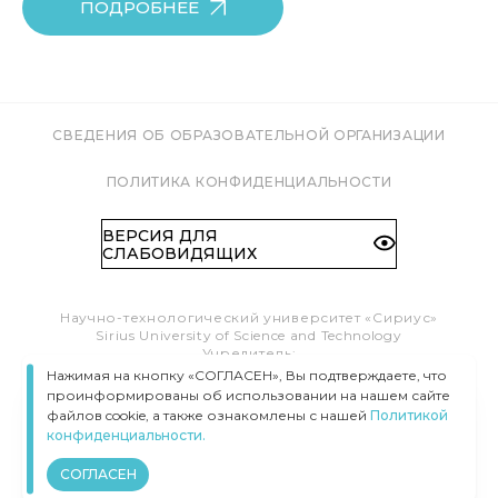
ПОДРОБНЕЕ
СВЕДЕНИЯ ОБ ОБРАЗОВАТЕЛЬНОЙ ОРГАНИЗАЦИИ
ПОЛИТИКА КОНФИДЕНЦИАЛЬНОСТИ
ВЕРСИЯ ДЛЯ
СЛАБОВИДЯЩИХ
Научно-технологический университет «Сириус»
Sirius University of Science and Technology
Учредитель:
Образовательный Фонд «Талант и успех»
Нажимая на кнопку «СОГЛАСЕН», Вы подтверждаете, что
Федеральная территория «Сириус»,
проинформированы об использовании на нашем сайте
Олимпийский пр-т, 1
файлов cookie, а также ознакомлены с нашей
Политикой
Тел.:
8 (800) 100 41 55
конфиденциальности.
info@siriusuniversity.ru
СОГЛАСЕН
ВСЕ ПРАВА ЗАЩИЩЕНЫ © УНИВЕРСИТЕТ «СИРИУС», 2020–
2026