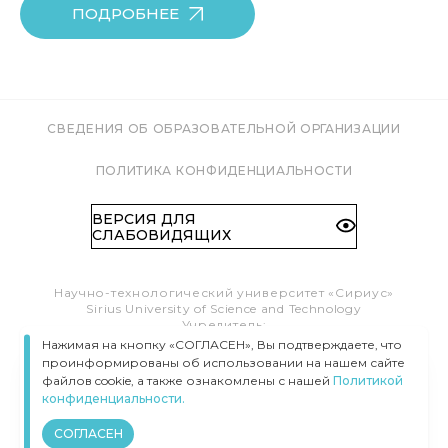
ПОДРОБНЕЕ
СВЕДЕНИЯ ОБ ОБРАЗОВАТЕЛЬНОЙ ОРГАНИЗАЦИИ
ПОЛИТИКА КОНФИДЕНЦИАЛЬНОСТИ
ВЕРСИЯ ДЛЯ
СЛАБОВИДЯЩИХ
Научно-технологический университет «Сириус»
Sirius University of Science and Technology
Учредитель:
Образовательный Фонд «Талант и успех»
Нажимая на кнопку «СОГЛАСЕН», Вы подтверждаете, что
Федеральная территория «Сириус»,
проинформированы об использовании на нашем сайте
Олимпийский пр-т, 1
файлов cookie, а также ознакомлены с нашей
Политикой
Тел.:
8 (800) 100 41 55
конфиденциальности.
info@siriusuniversity.ru
СОГЛАСЕН
ВСЕ ПРАВА ЗАЩИЩЕНЫ © УНИВЕРСИТЕТ «СИРИУС», 2020–