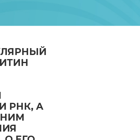
УЛЯРНЫЙ
КИТИН
Я
 РНК, А
 НИМ
НИЯ
 О ЕГО