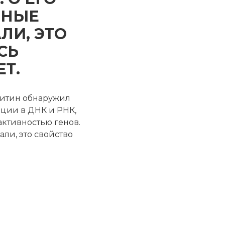
ЕНЫЕ
ЛИ, ЭТО
СЬ
Т.
итин обнаружил
ции в ДНК и РНК,
активностью генов.
ли, это свойство