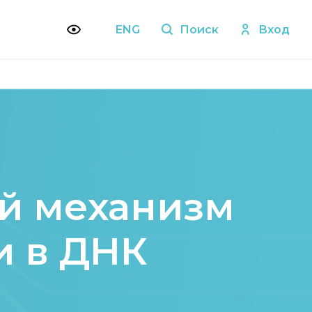
ENG
Поиск
Вход
й механизм
и в ДНК