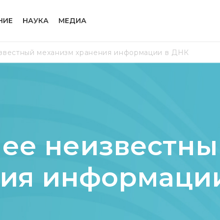
НИЕ
НАУКА
МЕДИА
звестный механизм хранения информации в ДНК
нее неизвестны
ия информаци