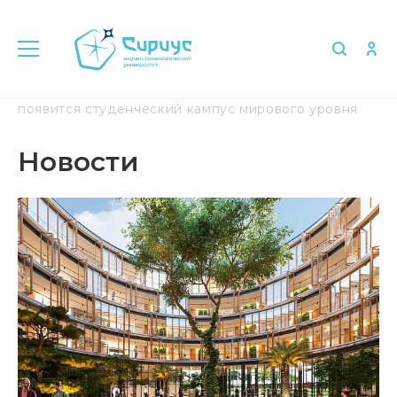
Главная
Медиа
Новости
В Сириусе
появится студенческий кампус мирового уровня
Новости