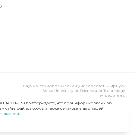
м
Научно-технологический университет «Сириус»
Sirius University of Science and Technology
Учредитель:
Образовательный Фонд «Талант и успех»
ОГЛАСЕН», Вы подтверждаете, что проинформированы об
Федеральная территория «Сириус»,
м сайте файлов cookie, а также ознакомлены с нашей
Олимпийский пр-т, 1
альности.
Тел.:
8 (800) 100 41 55
info@siriusuniversity.ru
ОБРАТНАЯ СВЯЗЬ