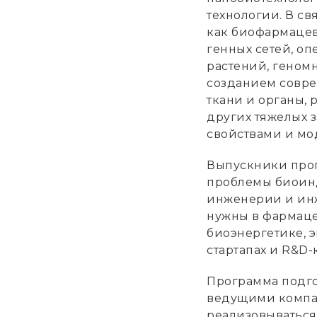
технологии. В св
как биофармацев
генных сетей, оп
растений, геном
созданием совре
ткани и органы,
других тяжелых 
свойствами и мо
Выпускники прог
проблемы биоин
инженерии и инж
нужны в фармаце
биоэнергетике, 
стартапах и R&D-
Программа подго
ведущими компан
реализовываться