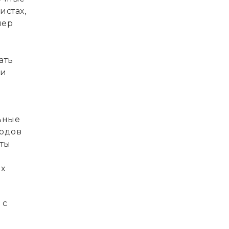
истах,
нер
ать
 и
ьные
тодов
сты
их
с