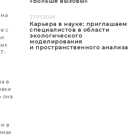
«Больше вызовы»
мма
27.07.2026
Карьера в науке: приглашаем
специалистов в области
е с
экологического
 и
моделирования
дых
и пространственного анализа
T-
а в
овке
» она
и в
емах