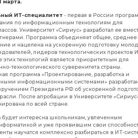
1 марта.
ьный ИТ-специалитет
- первая в России програ
вания по информационным технологиям для
ассов. Университет «Сириус» разработал ее вмест
нерами. Программа объединяет общее, среднее
ние и нацелена на ускоренную подготовку моло
дователей, лидеров технологических проектов И
е этих технологий является приоритетным для
чно-технологического суверенитета страны.
ая программа «Проектирование, разработка и
жными информационными системами» разработан
поручением Президента РФ об ускоренной подгот
трасли. После апробации в Университете «Сириус
ирована по всей стране.
 будет интересна школьникам, увлеченным
нформатикой и уже проявившим свои способност
денты научатся комплексно разбираться в ИT-сист