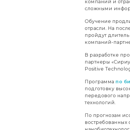
компаний и отрас
сложными инфор
Обучение продли
отрасли. На пос
пройдут длитель
компаний-партне
В разработке пр
партнеры «Сириус
Positive Technolog
Программа
по б
подготовку высо
передового напр
технологий.
По прогнозам ис
востребованных 
нанобиотехнолог