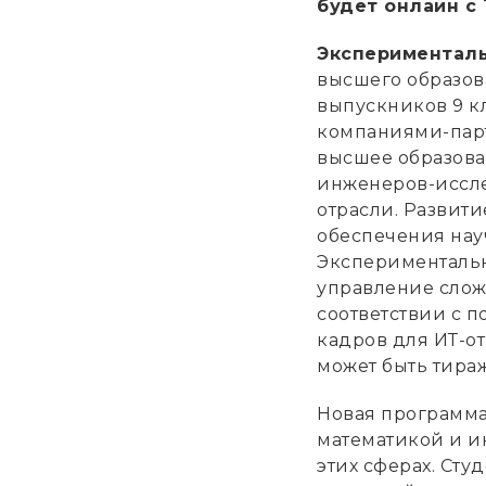
будет онлайн с 
Экспериментал
высшего образо
выпускников 9 кл
компаниями-парт
высшее образова
инженеров-иссле
отрасли. Развити
обеспечения нау
Экспериментальн
управление сло
соответствии с 
кадров для ИТ-о
может быть тираж
Новая программа
математикой и и
этих сферах. Сту