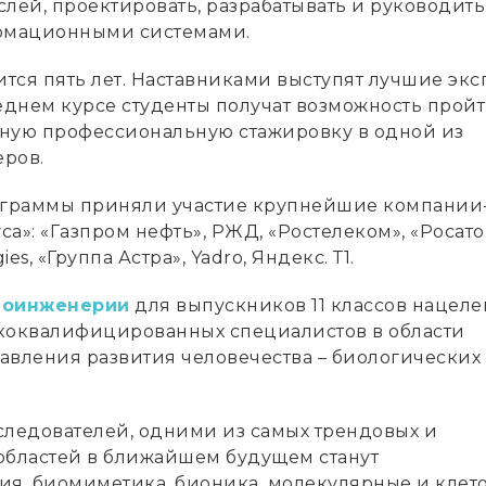
лей, проектировать, разрабатывать и руководить
мационными системами.
тся пять лет. Наставниками выступят лучшие экс
леднем курсе студенты получат возможность прой
ную профессиональную стажировку в одной из
ров.
ограммы приняли участие крупнейшие компании
а»: «Газпром нефть», РЖД, «Ростелеком», «Росатом
ies, «Группа Астра», Yadro, Яндекс. Т1.
иоинженерии
для выпускников 11 классов нацеле
коквалифицированных специалистов в области
авления развития человечества – биологических
следователей, одними из самых трендовых и
областей в ближайшем будущем станут
ия, биомиметика, бионика, молекулярные и клет