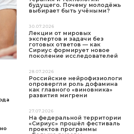
будущего. Почему молодёжь
выбирает быть учёными?
30.07.2026
Лекции от мировых
экспертов и задачи без
готовых ответов — как
Сириус формирует новое
поколение исследователей
28.07.2026
Российские нейрофизиологи
опровергли роль дофамина
как главного «виновника»
развития мигрени
ода
27.07.2026
На федеральной территории
«Сириус» прошёл фестиваль
жно
проектов программы