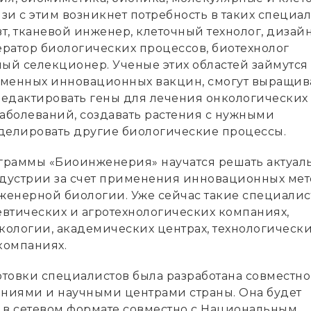
язи с этим возникнет потребность в таких специал
т, тканевой инженер, клеточный технолог, дизай
ератор биологических процессов, биотехнолог
ный селекционер. Ученые этих областей займутся
менных инновационных вакцин, смогут выращив
 редактировать гены для лечения онкологических
заболеваний, создавать растения с нужными
делировать другие биологические процессы.
раммы «Биоинженерия» научатся решать актуал
дустрии за счет применения инновационных ме
енерной биологии. Уже сейчас такие специали
втических и агротехнологических компаниях,
экологии, академических центрах, технологическ
компаниях.
товки специалистов была разработана совместно
иями и научными центрами страны. Она будет
 в сетевом формате совместно с Национальным