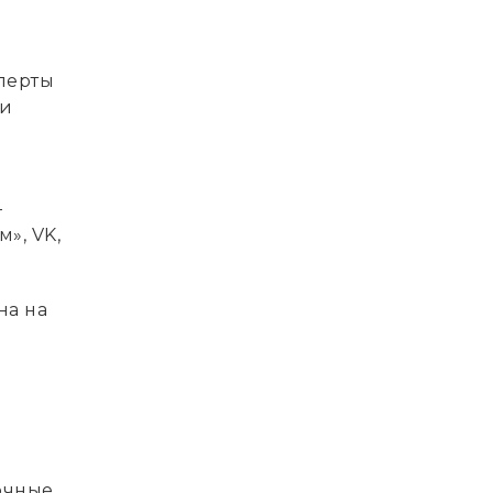
перты
ти
-
», VK,
на на
очные