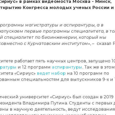
ириус» в рамках видеомоста Москва - Минск,
ткрытию Конгресса молодых ученых России и
рограммы магистратуры и аспирантуры, а в
запускаем первые программы специалитета, в т
й специалитет по биоинженерии, который мы
овместно с Курчатовским институтом
», – сказал
итете работает пять научных центров, запущено 1
тратуры
и 12 программ
аспирантуры
. Так же в это
итета «Сириус»
ведет набор
на 10 программ по
ованным специальностям для выпускников 9-х и 1
ический университет «Сириус» был создан в 2019
езидента Владимира Путина. Студенты с первых
ены в научную деятельность, ведут исследования