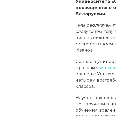
Университета «С
посвященного о
Белоруссии.
«
Мы реализуем п
следующем году 
числе уникальны
разрабатываем с
Иванов.
Сейчас в универс
программ
магис
колледж Универс
четырем востреб
классов.
Научно-технолог
по поручению пр
обучения вовлеч