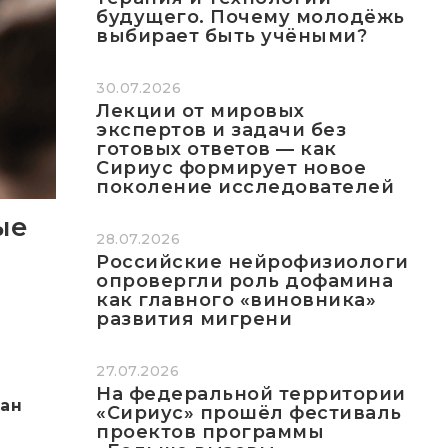
будущего. Почему молодёжь
выбирает быть учёными?
30.07.2026
Лекции от мировых
экспертов и задачи без
готовых ответов — как
Сириус формирует новое
поколение исследователей
ые
28.07.2026
Российские нейрофизиологи
опровергли роль дофамина
как главного «виновника»
развития мигрени
27.07.2026
На федеральной территории
ман
«Сириус» прошёл фестиваль
проектов программы