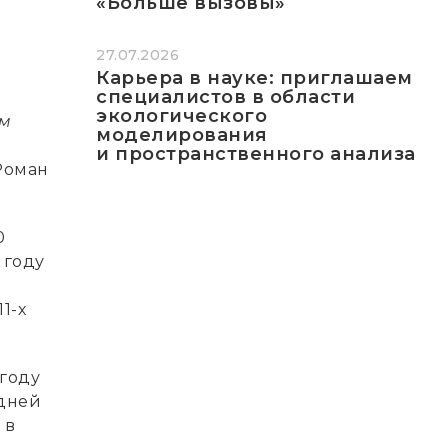
«Больше вызовы»
27.07.2026
Карьера в науке: приглашаем
специалистов в области
экологического
ом
моделирования
и пространственного анализа
 Роман
0
м году
1-х
 году
 дней
 в