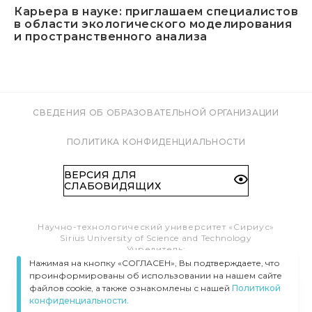
Карьера в науке: приглашаем специалистов
в области экологического моделирования
и пространственного анализа
СВЕДЕНИЯ ОБ ОБРАЗОВАТЕЛЬНОЙ ОРГАНИЗАЦИИ
ПОЛИТИКА КОНФИДЕНЦИАЛЬНОСТИ
ВЕРСИЯ ДЛЯ
СЛАБОВИДЯЩИХ
Научно-технологический университет «Сириус»
Sirius University of Science and Technology
Учредитель:
Образовательный Фонд «Талант и успех»
Нажимая на кнопку «СОГЛАСЕН», Вы подтверждаете, что
Федеральная территория «Сириус»,
проинформированы об использовании на нашем сайте
Олимпийский пр-т, 1
файлов cookie, а также ознакомлены с нашей
Политикой
Тел.:
8 (800) 100 41 55
конфиденциальности.
info@siriusuniversity.ru