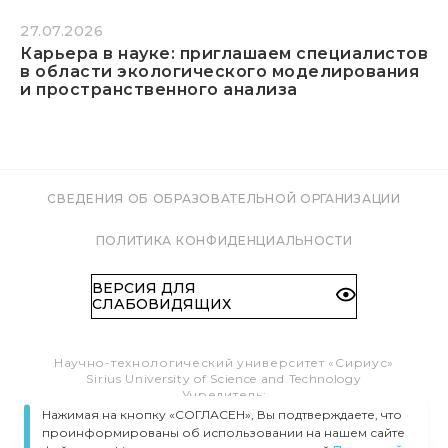
27.07.2026
Карьера в науке: приглашаем специалистов
в области экологического моделирования
и пространственного анализа
СВЕДЕНИЯ ОБ ОБРАЗОВАТЕЛЬНОЙ ОРГАНИЗАЦИИ
ПОЛИТИКА КОНФИДЕНЦИАЛЬНОСТИ
ВЕРСИЯ ДЛЯ
СЛАБОВИДЯЩИХ
Научно-технологический университет «Сириус»
Sirius University of Science and Technology
Учредитель:
Образовательный Фонд «Талант и успех»
Нажимая на кнопку «СОГЛАСЕН», Вы подтверждаете, что
Федеральная территория «Сириус»,
проинформированы об использовании на нашем сайте
Олимпийский пр-т, 1