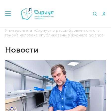
Главная
Медиа
Новости
Статьи ученых
Университета «Сириус» о расшифровке полного
генома человека опубликованы в журнале Science
Новости