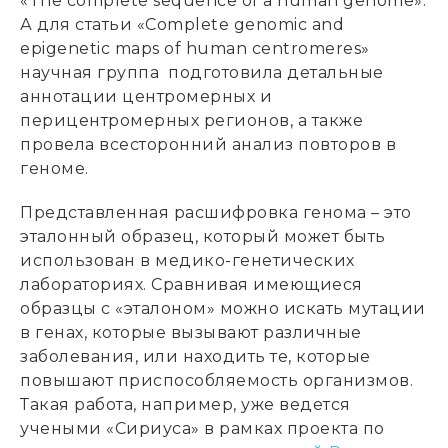
«The complete sequence of a human genome».
А для статьи «Complete genomic and
epigenetic maps of human centromeres»
научная группа подготовила детальные
аннотации центромерных и
перицентромерных регионов, а также
провела всесторонний анализ повторов в
геноме.
Представленная расшифровка генома – это
эталонный образец, который может быть
использован в медико-генетических
лабораториях. Сравнивая имеющиеся
образцы с «эталоном» можно искать мутации
в генах, которые вызывают различные
заболевания, или находить те, которые
повышают приспособляемость организмов.
Такая работа, например, уже ведется
учеными «Сириуса» в рамках проекта по