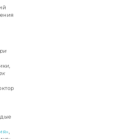
ий
нения
при
ики,
ак
октор
одые
ия»
,