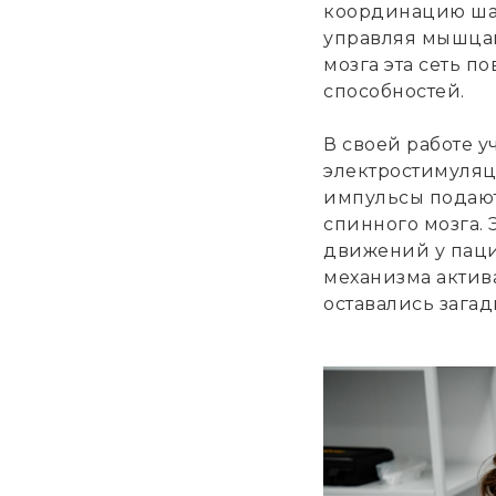
координацию шаг
управляя мышцам
мозга эта сеть п
способностей.
В своей работе 
электростимуляц
импульсы подают
спинного мозга. 
движений у паци
механизма актив
оставались загад