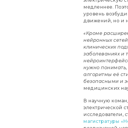
электрическую с
медленнее. Поэт
уровень возбуди
движений, но и 
«Кроме расширен
нейронных сетей
клинических под
заболеваниях и 
нейроинтерфейсо
нужно понимать, 
алгоритмы её ст
безопасными и 
медицинских на
В научную коман
электрической с
исследователи, 
магистратуры «Н