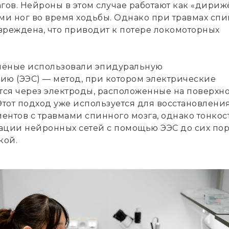
ов. Нейроны в этом случае работают как «дириж
и ног во время ходьбы. Однако при травмах спи
овреждена, что приводит к потере локомоторных
учёные использовали эпидуральную
ию (ЭЭС) — метод, при котором электрические
ся через электроды, расположенные на поверхн
Этот подход уже используется для восстановлени
ентов с травмами спинного мозга, однако тонкос
ации нейронных сетей с помощью ЭЭС до сих по
кой.