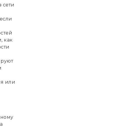
 сети
 если
остей
, как
ости
ируют
м
ся или
зному
а