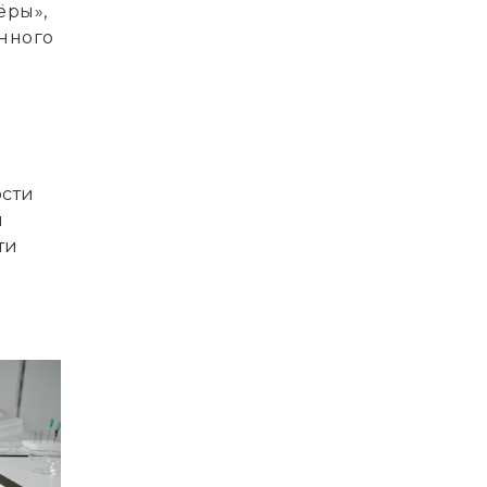
ёры»,
нного
ости
я
ти
р