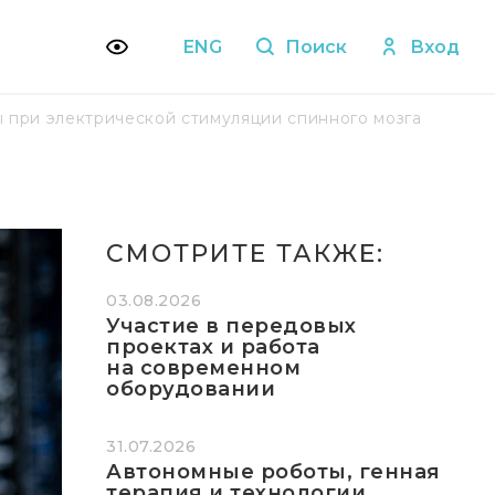
ENG
Поиск
Вход
 при электрической стимуляции спинного мозга
СМОТРИТЕ ТАКЖЕ:
03.08.2026
Участие в передовых
проектах и работа
на современном
оборудовании
31.07.2026
Автономные роботы, генная
терапия и технологии