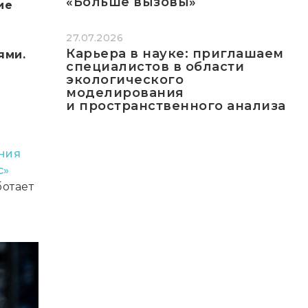
«Больше вызовы»
ие
с
27.07.2026
Карьера в науке: приглашаем
ями.
специалистов в области
экологического
моделирования
и пространственного анализа
о
ния
с»
отает