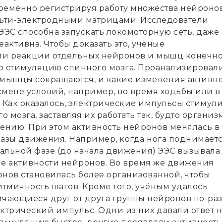
ременно регистрируя работу множества нейронов
ьти-электродными матрицами. Исследователи
ЭЭС способна запускать локомоторную сеть, даже
еактивна. Чтобы доказать это, учёные
ли реакции отдельных нейронов и мышц конечн
ю стимуляцию спинного мозга. Проанализировали
 мышцы сокращаются, и какие изменения активн
смене условий, например, во время ходьбы или в
. Как оказалось, электрические импульсы стимул
 мозга, заставляя их работать так, будто организ
жению. При этом активность нейронов менялась в
фазы движения. Например, когда нога поднимает
чальной фазе (до начала движения) ЭЭС вызывала
 активности нейронов. Во время же движения
онов становилась более организованной, чтобы
тмичность шагов. Кроме того, учёным удалось
личающиеся друг от друга группы нейронов по-ра
ктрический импульс. Одни из них давали ответ н