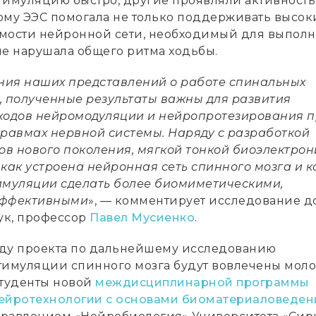
тимуляцию быстро, другие проявляли активность
ому ЭЭС помогала не только поддерживать высок
мости нейронной сети, необходимый для выпол
не нарушала общего ритма ходьбы.
ия наших представлений о работе спинальных
, полученные результаты важны для развития
ходов нейромодуляции и нейропротезирования 
травмах нервной системы. Наряду с разработкой
в нового поколения, мягкой тонкой биоэлектрон
как устроена нейронная сеть спинного мозга и к
имуляции сделать более биомиметическими,
эффективными
», — комментирует исследование д
ук, профессор
Павел Мусиенко
.
ду проекта по дальнейшему исследованию
тимуляции спинного мозга будут вовлечены мол
студенты новой
междисциплинарной программы
ейротехнологии с основами биоматериаловеден