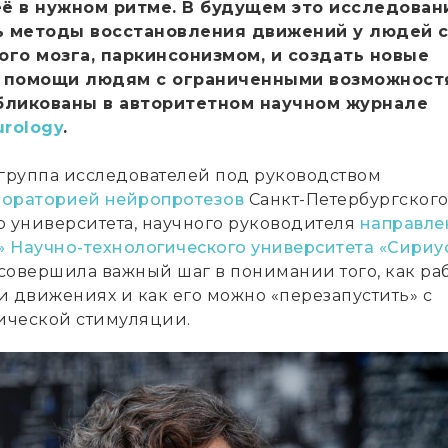
ё в нужном ритме. В будущем это исследован
 методы восстановления движений у людей 
ого мозга, паркинсонизмом, и создать новые
 помощи людям с ограниченными возможност
бликованы в авторитетном научном журнале
urology
.
руппа исследователей под руководством
бораторией нейропротезов
Санкт-Петербургског
о университета, научного руководителя
направле
 Научно-технологического университета «Сириу
совершила важный шаг в понимании того, как раб
и движениях и как его можно «перезапустить» с
ической стимуляции.