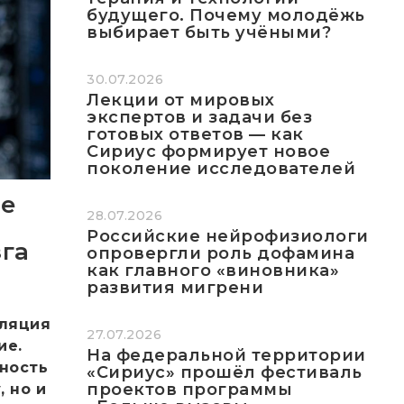
будущего. Почему молодёжь
выбирает быть учёными?
30.07.2026
Лекции от мировых
экспертов и задачи без
готовых ответов — как
Сириус формирует новое
поколение исследователей
ые
28.07.2026
Российские нейрофизиологи
га
опровергли роль дофамина
как главного «виновника»
развития мигрени
уляция
27.07.2026
ие.
На федеральной территории
вность
«Сириус» прошёл фестиваль
проектов программы
 но и