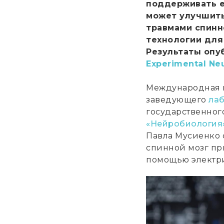
поддерживать е
может улучшить
травмами спинн
технологии для
Результаты опу
Experimental Ne
Международная г
заведующего
ла
государственног
«Нейробиология»
Павла Мусиенко 
спинной мозг пр
помощью электр