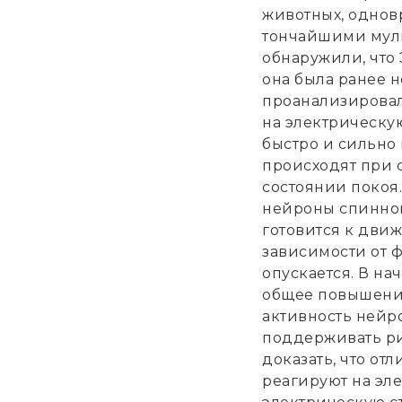
животных, однов
тончайшими мул
обнаружили, что 
она была ранее н
проанализирова
на электрическу
быстро и сильно
происходят при 
состоянии покоя
нейроны спинного
готовится к дви
зависимости от 
опускается. В на
общее повышение
активность нейр
поддерживать ри
доказать, что от
реагируют на эле