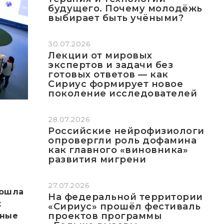
будущего. Почему молодёжь
выбирает быть учёными?
30.07.2026
Лекции от мировых
экспертов и задачи без
готовых ответов — как
Сириус формирует новое
поколение исследователей
28.07.2026
Российские нейрофизиологи
опровергли роль дофамина
как главного «виновника»
развития мигрени
й
27.07.2026
рошла
На федеральной территории
х
«Сириус» прошёл фестиваль
проектов программы
ьные