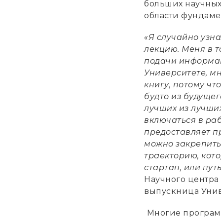
больших научных
области фундаме
«
Я случайно узна
лекцию. Меня в т
подачи информац
Университете, мн
книгу, потому ч
будто из будущег
лучших из лучши
включаться в ра
предоставляет п
можно закрепить
траекторию, кото
стартап, или пут
Научного центра 
выпускница Унив
Многие програм