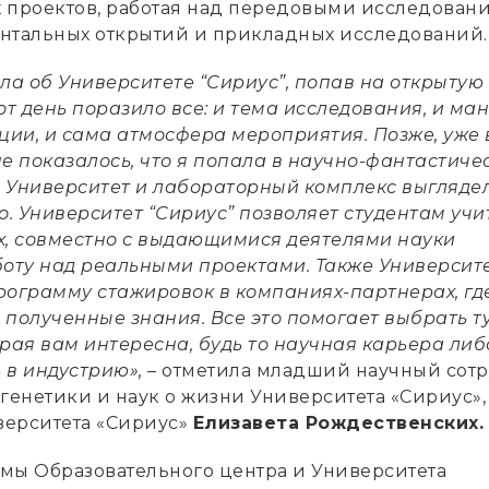
 проектов, работая над передовыми исследован
нтальных открытий и прикладных исследований.
ла об Университете “Сириус”, попав на открытую
от день поразило все: и тема исследования, и ма
ии, и сама атмосфера мероприятия. Позже, уже 
е показалось, что я попала в научно-фантастиче
то Университет и лабораторный комплекс выгляде
о. Университет “Сириус” позволяет студентам учи
х, совместно с выдающимися деятелями науки
боту над реальными проектами. Также Университ
рограмму стажировок в компаниях-партнерах, гд
 полученные знания. Все это помогает выбрать т
рая вам интересна, будь то научная карьера либ
ь в индустрию», –
отметила младший научный сот
генетики и наук о жизни Университета «Сириус»,
ерситета «Сириус»
Елизавета Рождественских.
мы Образовательного центра и Университета