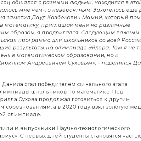
есяц общался с разными людьми, находился в это
азалось мне чем-то невероятным. Захотелось еще 
еня заметил Дауд Казбекович Мамий, который пом
 в математику, приглашая меня на различные
ким образом, я продвигался. Следующим важным
ьская программа для школьников со всей России
шие результаты на олимпиаде Эйлера. Там я не т
вень в математическом образовании, но и
Кириллом Андреевичем Суховым», – поделился Д
е Данила стал победителем финального этапа
лимпиады школьников по математике. Под
рилла Сухова продолжал готовиться к другим
м соревнованиям, а в 2020 году взял золотую ме
ой олимпиаде.
пили и выпускники Научно-технологического
риус». С первых дней студенты становятся часть