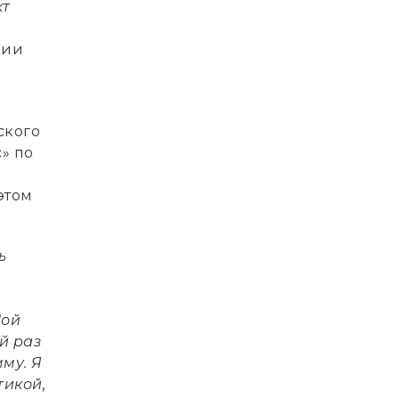
кт
рии
а
ского
» по
этом
ь
Мой
й раз
му. Я
тикой,