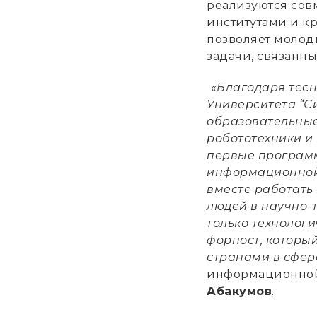
реализуются сов
институтами и 
позволяет молод
задачи, связанн
«Благодаря тесн
Университета “С
образовательные
робототехники и 
первые программ
информационной
вместе работать
людей в научно-т
только технолог
форпост, которы
странами в сфере
информационной
Абакумов
.