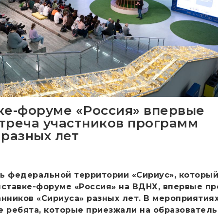
ке-форуме «Россия» впервые
треча участников программ
 разных лет
ень федеральной территории
«Сириус», которы
ыставке-форуме «Россия» на ВДНХ, впервые п
анников «Сириуса» разных лет. В мероприятия
е ребята, которые приезжали на образовател