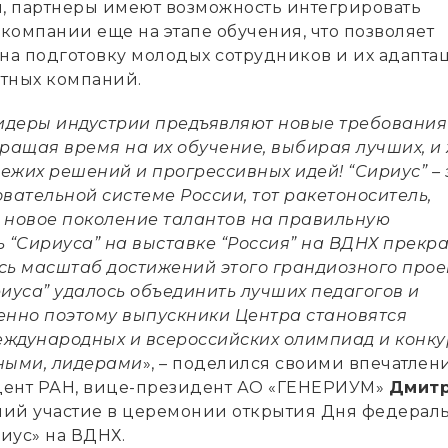
ы, партнеры имеют возможность интегрировать
 компании еще на этапе обучения, что позволяет
 на подготовку молодых сотрудников и их адапта
тных компаний.
деры индустрии предъявляют новые требования
ращая время на их обучение, выбирая лучших, и
вежих решений и прогрессивных идей! “Сириус” – 
вательной системе России, тот ракетоноситель,
 новое поколение талантов на правильную
ь “Сириуса” на выставке “Россия” на ВДНХ прекр
сь масштаб достижений этого грандиозного прое
риуса” удалось объединить лучших педагогов и
енно поэтому выпускники Центра становятся
ждународных и всероссийских олимпиад и конку
ными, лидерами
», – поделился своими впечатле
дент РАН, вице-президент АО «ГЕНЕРИУМ»
Дмит
ший участие в церемонии открытия Дня федерал
иус» на ВДНХ.