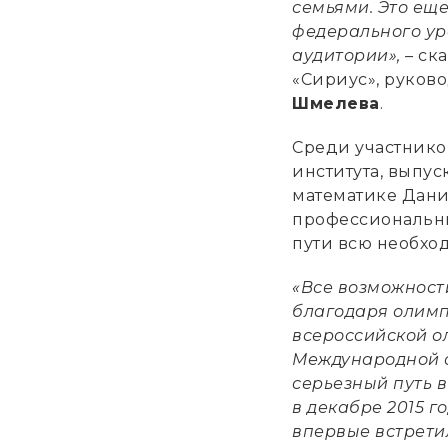
семьями. Это еще
федерального ур
аудитории», –
ск
«Сириус», руков
Шмелева
.
Среди участнико
института, выпу
математике Данил
профессиональны
пути всю необхо
«Все возможности
благодаря олимп
всероссийской о
Международной о
серьезный путь в
в декабре 2015 г
впервые встрети