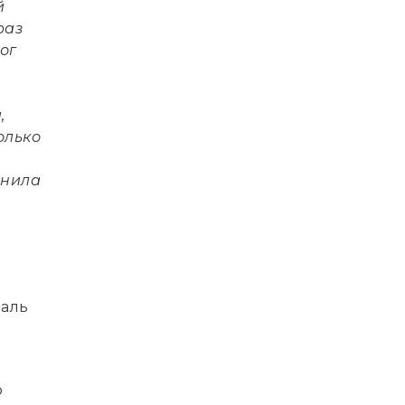
й
раз
ог
,
олько
анила
даль
ю