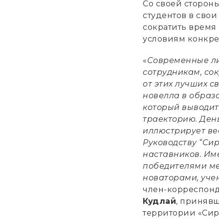
Со своей сторон
студентов в свои
сократить время
условиям конкре
«
Современные ли
сотрудникам, сок
от этих лучших с
новелла в образо
который выводит
траекторию. Ден
иллюстрирует ве
Руководству “Си
наставников. Им
победителями ме
новаторами, уче
член-корреспон
Кудлай
, приняв
территории «Сир