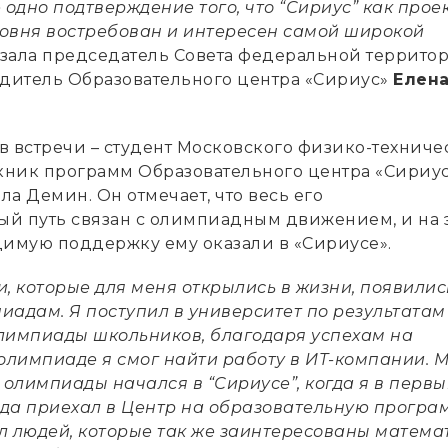
 одно подтверждение того, что “Сириус” как прое
овня востребован и интересен самой широкой
азала председатель Совета федеральной террито
одитель Образовательного центра «Сириус»
Елен
в встречи – студент Московского физико-техниче
скник программ Образовательного центра «Сириус
а Демин. Он отмечает, что весь его
й путь связан с олимпиадным движением, и на 
димую поддержку ему оказали в «Сириусе».
, которые для меня открылись в жизни, появилис
иадам. Я поступил в университет по результатам
лимпиады школьников, благодаря успехам на
лимпиаде я смог найти работу в ИТ-компании. 
 олимпиады начался в “Сириусе”, когда я в первы
ода приехал в Центр на образовательную програм
л людей, которые так же заинтересованы матема