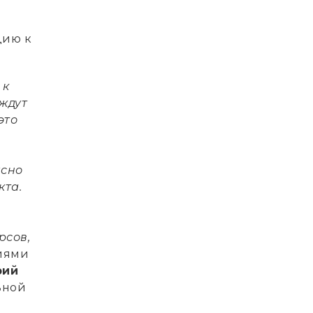
цию к
 к
 ждут
это
асно
кта.
рсов,
ниями
рий
ьной