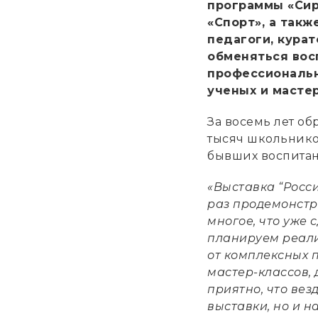
программы «Сир
«Спорт», а такж
педагоги, кура
обменяться вос
профессиональн
ученых и мастер
За восемь лет о
тысяч школьнико
бывших воспитан
«Выставка “Росси
раз продемонстр
многое, что уже 
планируем реали
от комплексных 
мастер-классов, 
приятно, что вез
выставки, но и н