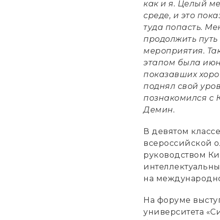
как и я. Целый м
среде, и это пок
туда попасть. М
продолжить путь
мероприятия. Та
этапом была июн
показавших хоро
поднял свой уро
познакомился с 
Демин.
В девятом класс
всероссийской о
руководством Ки
интеллектуальны
на международн
На форуме высту
университета «Си