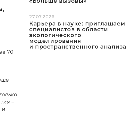
«Больше вызовы»
и
ы,
27.07.2026
Карьера в науке: приглашаем
специалистов в области
экологического
моделирования
и пространственного анализа
ее 70
 еще
только
тия –
 и