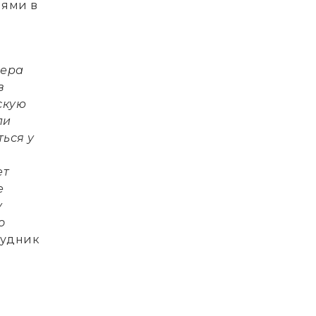
иями в
нера
в
скую
ли
ться у
ет
е
у
о
рудник