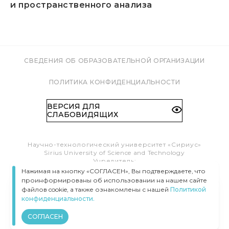
и пространственного анализа
СВЕДЕНИЯ ОБ ОБРАЗОВАТЕЛЬНОЙ ОРГАНИЗАЦИИ
ПОЛИТИКА КОНФИДЕНЦИАЛЬНОСТИ
ВЕРСИЯ ДЛЯ
СЛАБОВИДЯЩИХ
Научно-технологический университет «Сириус»
Sirius University of Science and Technology
Учредитель:
Образовательный Фонд «Талант и успех»
Нажимая на кнопку «СОГЛАСЕН», Вы подтверждаете, что
Федеральная территория «Сириус»,
проинформированы об использовании на нашем сайте
Олимпийский пр-т, 1
файлов cookie, а также ознакомлены с нашей
Политикой
Тел.:
8 (800) 100 41 55
конфиденциальности.
info@siriusuniversity.ru
СОГЛАСЕН
ВСЕ ПРАВА ЗАЩИЩЕНЫ © УНИВЕРСИТЕТ «СИРИУС», 2020–
2026