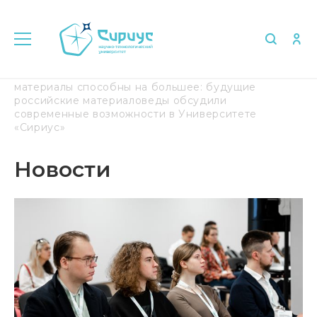
Главная
Медиа
Новости
Функциональные
материалы способны на большее: будущие
российские материаловеды обсудили
современные возможности в Университете
«Сириус»
Новости