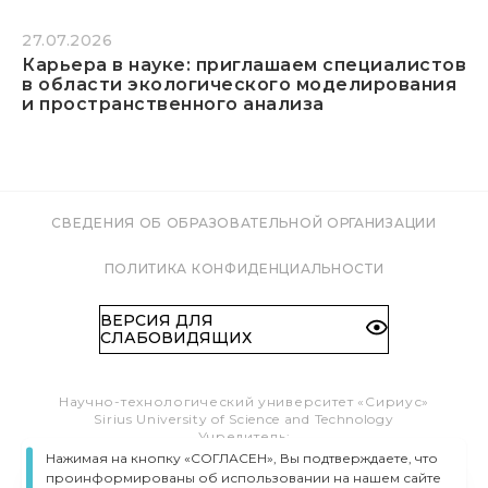
27.07.2026
Карьера в науке: приглашаем специалистов
в области экологического моделирования
и пространственного анализа
СВЕДЕНИЯ ОБ ОБРАЗОВАТЕЛЬНОЙ ОРГАНИЗАЦИИ
ПОЛИТИКА КОНФИДЕНЦИАЛЬНОСТИ
ВЕРСИЯ ДЛЯ
СЛАБОВИДЯЩИХ
Научно-технологический университет «Сириус»
Sirius University of Science and Technology
Учредитель:
Образовательный Фонд «Талант и успех»
Нажимая на кнопку «СОГЛАСЕН», Вы подтверждаете, что
Федеральная территория «Сириус»,
проинформированы об использовании на нашем сайте