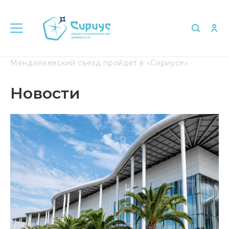
Главная
Медиа
Новости
22-й
Менделеевский съезд пройдет в «Сириусе»
Новости