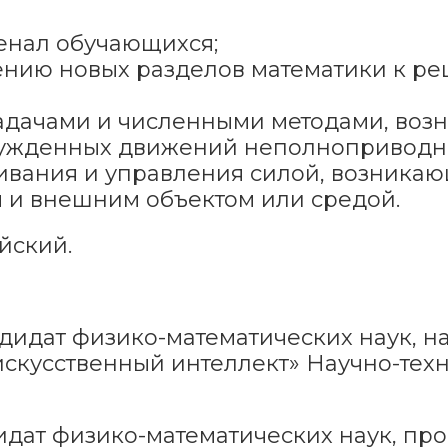
енал обучающихся;
чению новых разделов математики к 
адачами и численными методами, во
ужденных движений неполноприводны
ивания и управления силой, возникаю
 и внешним объектом или средой.
йский.
дидат физико-математических наук, 
искусственный интеллект» Научно-тех
идат физико-математических наук, пр