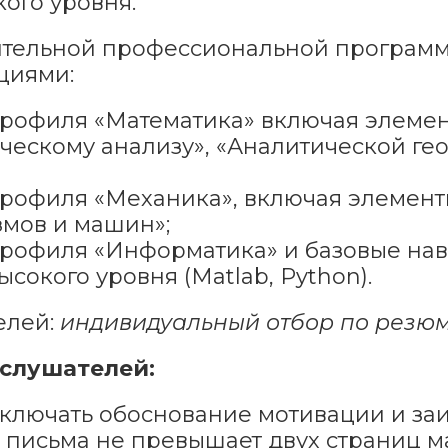
ого уровня.
ительной профессиональной программ
циями:
рофиля «Математика» включая элемен
ческому анализу», «Аналитической гео
профиля «Механика», включая элемент
змов и машин»;
профиля «Информатика» и базовые на
окого уровня (Matlab, Python).
елей:
индивидуальный отбор по резюм
 слушателей:
ключать обоснование мотивации и заи
письма не превышает двух страниц м