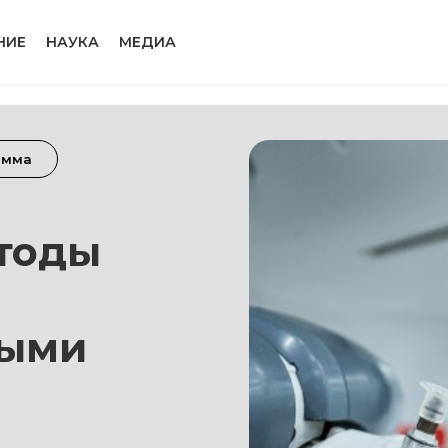
НИЕ
НАУКА
МЕДИА
амма
тоды
ными