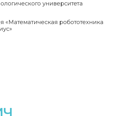
нологического университета
ия «Математическая робототехника
иус»
ИЧ