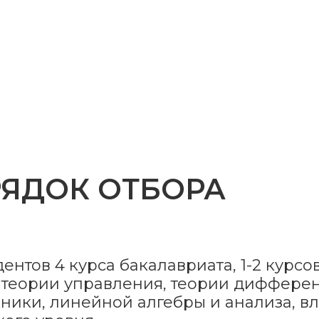
РЯДОК ОТБОРА
нтов 4 курса бакалавриата, 1-2 курсо
и теории управления, теории диффере
хники, линейной алгебры и анализа, 