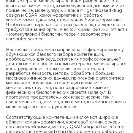
компьютерное молекулярное конструирование. Это
квантовая химия, методы молекулярной динамики и их
применение, молекулярный докинг, ligand-based drug
design и QSAR, хемоинформатика и работа с
химическими данными, структурная биоинформатика.
Чтобы ориентироваться в этих разделах, прежде всего
требуются знания органической химии, физики, отчасти
– молекулярной биологии, теории вероятности и
computer science.
Настоящая программа направлена на формирование у
обучающихся базового набора компетенций,
необходимых для осуществления профессиональной
деятельности в области компьютерного молекулярного
конструирования, в том числе: компьютерная
разработка лекарств, методы обработки больших
массивов химических данных, применение алгоритмов
машинного обучения в генерации и анализе
химических структур, прогнозирование химико-
физических и биологических свойств молекул. В
программе представлены как классические, так и
современные задачи, модели и методы компьютерного
молекулярного конструирования.
Соответствующие компетенции включают широкие
области хемоинформатики, квантовой химии, основы
органической химии, методы QSAR и ligand-based drug
design, structure-based drug design, методы работы со