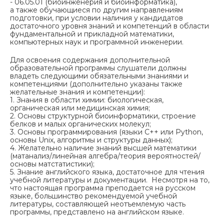
- 06.05.01 (биоинженерия и биоинформатика),
а также обучающиеся по другим направлениям
подготовки, при условии наличия у кандидатов
достаточного уровня знаний и компетенций в области
фундаментальной и прикладной математики,
компьютерных наук и программной инженерии.
Для освоения содержания дополнительной
образовательной программы слушатели должны
владеть следующими обязательными знаниями и
компетенциями (дополнительно указаны также
желательные знания и компетенции):
1. Знания в области химии: биологическая,
органическая или медицинская химия;
2. Основы структурной биоинформатики, строение
белков и малых органических молекул;
3. Основы программирования (языки C++ или Python,
основы Unix, алгоритмы и структуры данных);
4. Желательно наличие знаний высшей математики
(матанализ/линейная алгебра/теория вероятностей/
основы матстатистики);
5. Знание английского языка, достаточное для чтения
учебной литературы и документации. Несмотря на то,
что настоящая программа преподается на русском
языке, большинство рекомендуемой учебной
литературы, составляющей неотъемлемую часть
программы, представлено на английском языке.