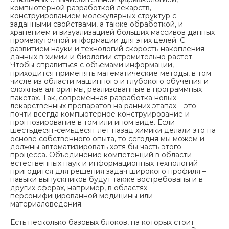
компьютерной разработкой лекарств,
конструированием молекулярных структур с
заданными свойствами, а также обработкой, и
хранением и визуализацией больших массивов данных
промежуточной информации для этих целей. С
развитием науки и технологий скорость накопления
данных в химии и биологии стремительно растет.
Чтобы справиться с объемами информации,
приходится применять математические методы, в том
числе из области машинного и глубокого обучения и
сложные алгоритмы, реализованные в программных
пакетах. Так, современная разработка новых
лекарственных препаратов на ранних этапах – это
почти всегда компьютерное конструирование и
прогнозирование в том или ином виде. Если
шестьдесят-семьдесят лет назад химики делали это на
основе собственного опыта, то сегодня мы можем и
должны автоматизировать хотя бы часть этого
процесса. Объединение компетенций в области
естественных наук и информационных технологий
пригодится для решения задач широкого профиля –
навыки выпускников будут также востребованы и в
других сферах, например, в областях
персонифицированной медицины или
материаловедения.
Есть несколько базовых блоков, на которых стоит