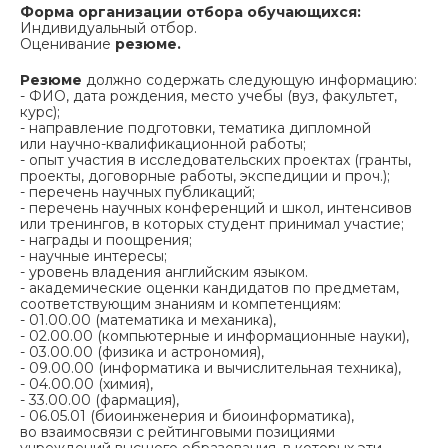
Форма организации отбора обучающихся:
Индивидуальный отбор.
Оценивание
резюме.
Резюме
должно содержать следующую информацию:
- ФИО, дата рождения, место учебы (вуз, факультет,
курс);
- направление подготовки, тематика дипломной
или научно-квалификационной работы;
- опыт участия в исследовательских проектах (гранты,
проекты, договорные работы, экспедиции и проч.);
- перечень научных публикаций;
- перечень научных конференций и школ, интенсивов
или тренингов, в которых студент принимал участие;
- награды и поощрения;
- научные интересы;
- уровень владения английским языком.
- академические оценки кандидатов по предметам,
соответствующим знаниям и компетенциям:
- 01.00.00 (математика и механика),
- 02.00.00 (компьютерные и информационные науки),
- 03.00.00 (физика и астрономия),
- 09.00.00 (информатика и вычислительная техника),
- 04.00.00 (химия),
- 33.00.00 (фармация),
- 06.05.01 (биоинженерия и биоинформатика),
во взаимосвязи с рейтинговыми позициями
учреждений высшего образования, в которых эти