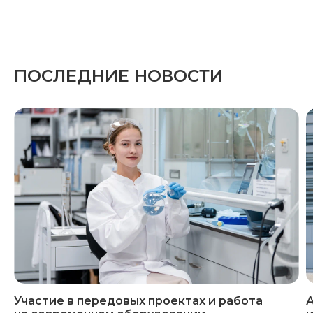
ПОСЛЕДНИЕ НОВОСТИ
Участие в передовых проектах и работа
А