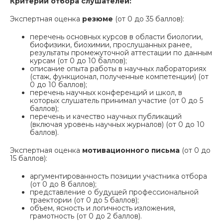
Критерии отбора слушателей:
Экспертная оценка
резюме
(от 0 до 35 баллов):
перечень основных курсов в области биологии,
биофизики, биохимии, прослушанных ранее,
результаты промежуточной аттестации по данным
курсам (от 0 до 10 баллов);
описание опыта работы в научных лабораториях
(стаж, функционал, полученные компетенции) (от
0 до 10 баллов);
перечень научных конференций и школ, в
которых слушатель принимал участие (от 0 до 5
баллов);
перечень и качество научных публикаций
(включая уровень научных журналов) (от 0 до 10
баллов).
Экспертная оценка
мотивационного письма
(от 0 до
15 баллов):
аргументированность позиции участника отбора
(от 0 до 8 баллов);
представление о будущей профессиональной
траектории (от 0 до 5 баллов);
объем, ясность и логичность изложения,
грамотность (от 0 до 2 баллов).