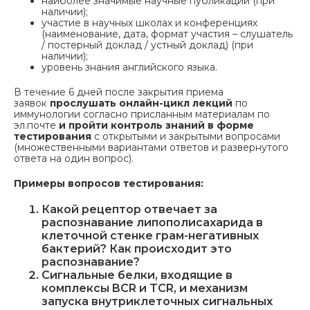
наиболее значимые научные публикации (при
наличии);
участие в научных школах и конференциях
(наименование, дата, формат участия – слушатель
/ постерный доклад / устный доклад) (при
наличии);
уровень знания английского языка.
В течение 6 дней после закрытия приема
заявок
прослушать онлайн-цикл лекций
по
иммунологии согласно присланным материалам по
эл.почте
и пройти контроль знаний в форме
тестирования
с открытыми и закрытыми вопросами
(множественными вариантами ответов и развернутого
ответа на один вопрос).
Примеры вопросов тестирования:
Какой рецептор отвечает за
распознавание липополисахарида в
клеточной стенке грам-негативных
бактерий? Как происходит это
распознавание?
Сигнальные белки, входящие в
комплексы BCR и TCR, и механизм
запуска внутриклеточных сигнальных