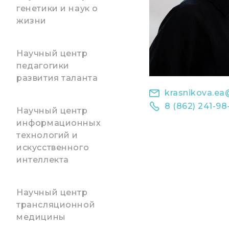
генетики и наук о
жизни
Научный центр
педагогики
развития таланта
krasnikova.ea
8 (862) 241-98
Научный центр
информационных
технологий и
искусственного
интеллекта
Научный центр
трансляционной
медицины