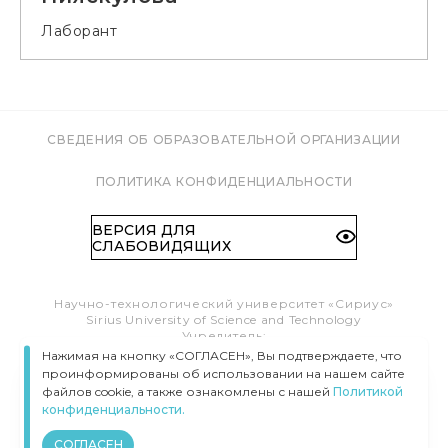
Лаборант
СВЕДЕНИЯ ОБ ОБРАЗОВАТЕЛЬНОЙ ОРГАНИЗАЦИИ
ПОЛИТИКА КОНФИДЕНЦИАЛЬНОСТИ
ВЕРСИЯ ДЛЯ
СЛАБОВИДЯЩИХ
Научно-технологический университет «Сириус»
Sirius University of Science and Technology
Учредитель:
Образовательный Фонд «Талант и успех»
Нажимая на кнопку «СОГЛАСЕН», Вы подтверждаете, что
Федеральная территория «Сириус»,
проинформированы об использовании на нашем сайте
Олимпийский пр-т, 1
файлов cookie, а также ознакомлены с нашей
Политикой
Тел.:
8 (800) 100 41 55
конфиденциальности.
info@siriusuniversity.ru
СОГЛАСЕН