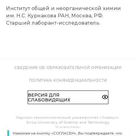
Институт общей и неорганической химии
им. Н.С. Курнакова РАН, Москва, РФ.
Старший лаборант-исследователь.
СВЕДЕНИЯ ОБ ОБРАЗОВАТЕЛЬНОЙ ОРГАНИЗАЦИИ
ПОЛИТИКА КОНФИДЕНЦИАЛЬНОСТИ
ВЕРСИЯ ДЛЯ
СЛАБОВИДЯЩИХ
Научно-технологический университет «Сириус»
Sirius University of Science and Technology
Учредитель:
Образовательный Фонд «Талант и успех»
Нажимая на кнопку «СОГЛАСЕН», Вы подтверждаете, что