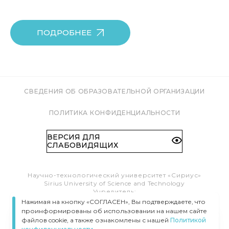
ПОДРОБНЕЕ
СВЕДЕНИЯ ОБ ОБРАЗОВАТЕЛЬНОЙ ОРГАНИЗАЦИИ
ПОЛИТИКА КОНФИДЕНЦИАЛЬНОСТИ
ВЕРСИЯ ДЛЯ
СЛАБОВИДЯЩИХ
Научно-технологический университет «Сириус»
Sirius University of Science and Technology
Учредитель:
Образовательный Фонд «Талант и успех»
Нажимая на кнопку «СОГЛАСЕН», Вы подтверждаете, что
Федеральная территория «Сириус»,
проинформированы об использовании на нашем сайте
Олимпийский пр-т, 1
файлов cookie, а также ознакомлены с нашей
Политикой
Тел.:
8 (800) 100 41 55