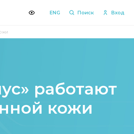
ENG
Поиск
Вход
кожи
ус» работают
енной кожи