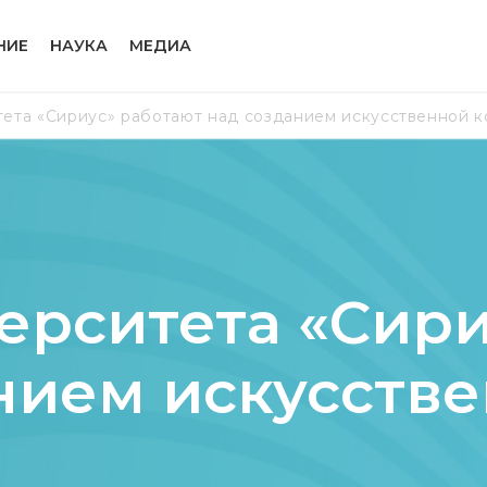
НИЕ
НАУКА
МЕДИА
ета «Сириус» работают над созданием искусственной 
ерситета «Сири
нием искусств