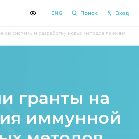
ENG
Поиск
Вход
нной системы и разработку новых методов лечения
и гранты на
ния иммунной
вых методов