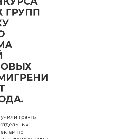
НКУРСА
 ГРУПП
КУ
О
МА
Й
НОВЫХ
МИГРЕНИ
Т
ОДА.
лучили гранты
 отдельных
оектам по