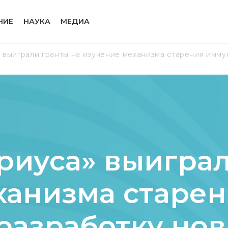
НИЕ
НАУКА
МЕДИА
 выиграли гранты на изучение механизма старения имму
риуса» выиграл
ханизма старе
разработку но