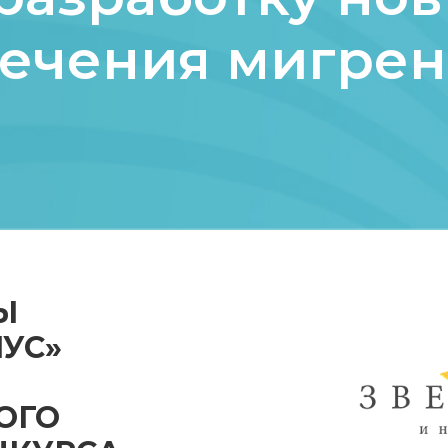
ечения мигре
Ы
УС»
ОГО