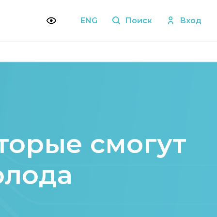
ENG
Поиск
Вход
торые смогут
олода