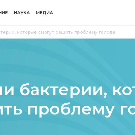
НИЕ
НАУКА
МЕДИА
терии, которые смогут решить проблему голода
и бактерии, ко
ть проблему г