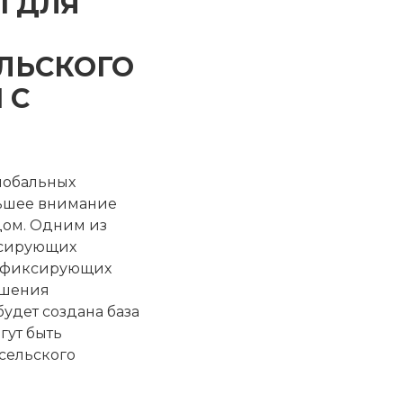
 ДЛЯ
ЛЬСКОГО
 С
лобальных
льшее внимание
дом. Одним из
ксирующих
отфиксирующих
ышения
будет создана база
гут быть
сельского