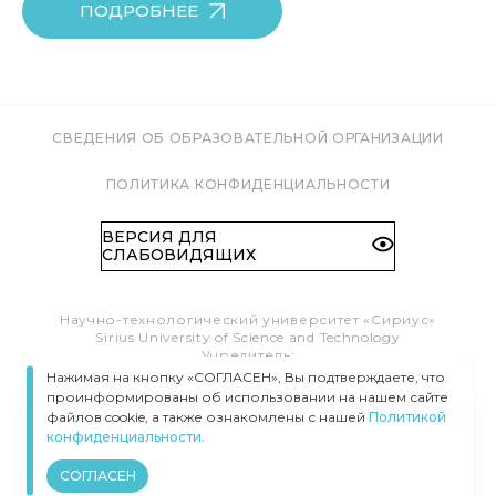
ПОДРОБНЕЕ
СВЕДЕНИЯ ОБ ОБРАЗОВАТЕЛЬНОЙ ОРГАНИЗАЦИИ
ПОЛИТИКА КОНФИДЕНЦИАЛЬНОСТИ
ВЕРСИЯ ДЛЯ
СЛАБОВИДЯЩИХ
Научно-технологический университет «Сириус»
Sirius University of Science and Technology
Учредитель:
Образовательный Фонд «Талант и успех»
Нажимая на кнопку «СОГЛАСЕН», Вы подтверждаете, что
Федеральная территория «Сириус»,
проинформированы об использовании на нашем сайте
Олимпийский пр-т, 1
файлов cookie, а также ознакомлены с нашей
Политикой
Тел.:
8 (800) 100 41 55
конфиденциальности.
info@siriusuniversity.ru
СОГЛАСЕН
ВСЕ ПРАВА ЗАЩИЩЕНЫ © УНИВЕРСИТЕТ «СИРИУС», 2020–