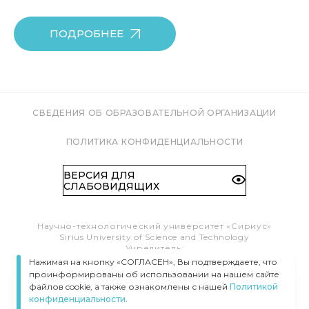
ПОДРОБНЕЕ
СВЕДЕНИЯ ОБ ОБРАЗОВАТЕЛЬНОЙ ОРГАНИЗАЦИИ
ПОЛИТИКА КОНФИДЕНЦИАЛЬНОСТИ
ВЕРСИЯ ДЛЯ
СЛАБОВИДЯЩИХ
Научно-технологический университет «Сириус»
Sirius University of Science and Technology
Учредитель:
Образовательный Фонд «Талант и успех»
Нажимая на кнопку «СОГЛАСЕН», Вы подтверждаете, что
Федеральная территория «Сириус»,
проинформированы об использовании на нашем сайте
Олимпийский пр-т, 1
файлов cookie, а также ознакомлены с нашей
Политикой
Тел.:
8 (800) 100 41 55
конфиденциальности.
info@siriusuniversity.ru