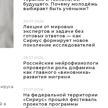
будущего. Почему молодёжь
выбирает быть учёными?
30.07.2026
Лекции от мировых
экспертов и задачи без
готовых ответов — как
Сириус формирует новое
поколение исследователей
28.07.2026
Российские нейрофизиологи
опровергли роль дофамина
как главного «виновника»
развития мигрени
вируса
27.07.2026
На федеральной территории
«Сириус» прошёл фестиваль
проектов программы
й в