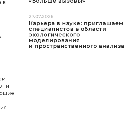
«Больше вызовы»
 в
27.07.2026
Карьера в науке: приглашаем
специалистов в области
н
экологического
о
моделирования
и пространственного анализа
ом
ют и
ующие
ния
м