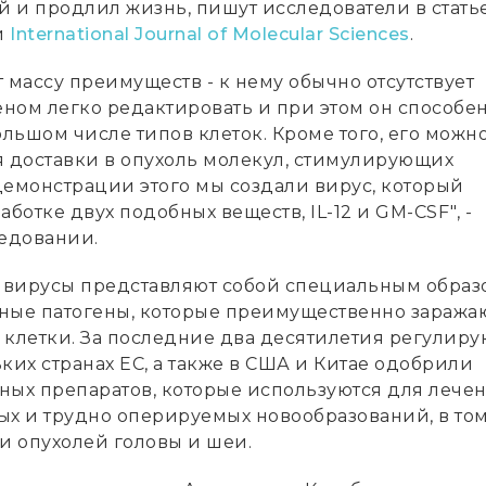
 и продлил жизнь, пишут исследователи в статье
и
International Journal of Molecular Sciences
.
 массу преимуществ - к нему обычно отсутствует
еном легко редактировать и при этом он способе
ольшом числе типов клеток. Кроме того, его можн
я доставки в опухоль молекул, стимулирующих
демонстрации этого мы создали вирус, который
аботке двух подобных веществ, IL-12 и GM-CSF", -
ледовании.
вирусы представляют собой специальным образ
ые патогены, которые преимущественно заража
 клетки. За последние два десятилетия регулир
ких странах ЕС, а также в США и Китае одобрили
ных препаратов, которые используются для лече
ых и трудно оперируемых новообразований, в то
и опухолей головы и шеи.