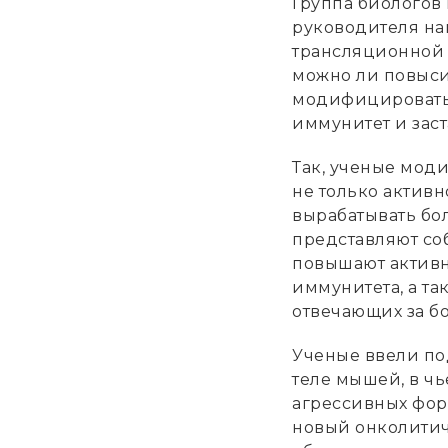
Группа биологов
руководителя на
трансляционной 
можно ли повыси
модифицировать 
иммунитет и заст
Так, ученые мод
не только активн
вырабатывать бол
представляют со
повышают активн
иммунитета, а та
отвечающих за бо
Ученые ввели по
теле мышей, в чь
агрессивных форм
новый онколитич