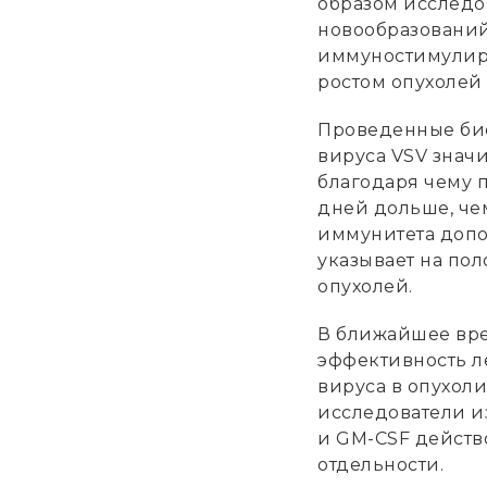
образом исследо
новообразований
иммуностимулир
ростом опухолей
Проведенные био
вируса VSV значи
благодаря чему 
дней дольше, че
иммунитета допо
указывает на по
опухолей.
В ближайшее вре
эффективность л
вируса в опухол
исследователи из
и GM-CSF действ
отдельности.