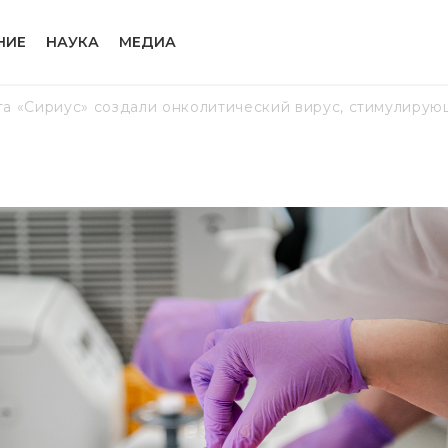
НИЕ
НАУКА
МЕДИА
а «Сириус» создали онколитический вирус, стимулиру