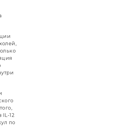
а
ации
холей,
колько
ляция
о
нутри
и
ского
того,
 IL-12
кул по