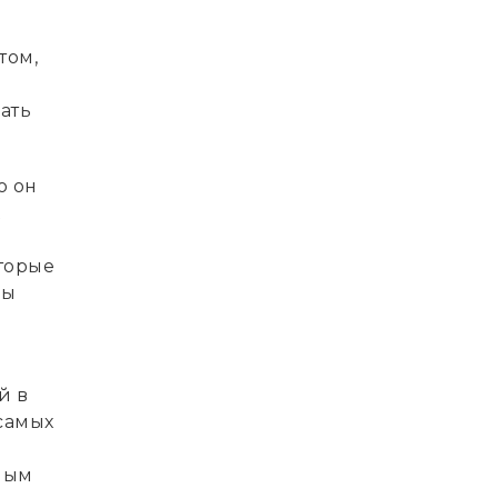
том,
ать
о он
торые
мы
й в
самых
ным