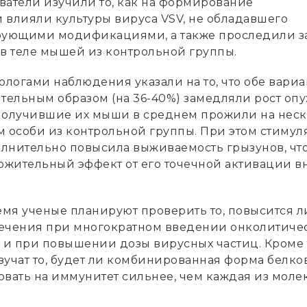
ватели изучили то, как на формирование
 влияли культуры вируса VSV, не обладавшего
ующими модификациями, а также проследили з
 в теле мышей из контрольной группы.
логами наблюдения указали на то, что обе вари
тельным образом (на 36-40%) замедляли рост опу
получившие их мыши в среднем прожили на нес
м особи из контрольной группы. При этом стиму
лнительно повысила выживаемость грызунов, чт
ложительный эффект от его точечной активации в
мя ученые планируют проверить то, повысится л
ечения при многократном введении онколитиче
и и при повышении дозы вирусных частиц. Кроме 
учат то, будет ли комбинированная форма белков
овать на иммунитет сильнее, чем каждая из моле