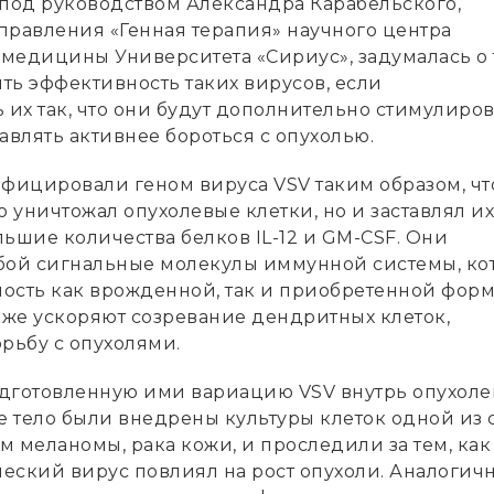
 под руководством Александра Карабельского,
правления «Генная терапия» научного центра
медицины Университета «Сириус», задумалась о 
ть эффективность таких вирусов, если
их так, что они будут дополнительно стимулиров
авлять активнее бороться с опухолью.
ифицировали геном вируса VSV таким образом, чт
о уничтожал опухолевые клетки, но и заставлял их
ьшие количества белков IL-12 и GM-CSF. Они
бой сигнальные молекулы иммунной системы, ко
ость как врожденной, так и приобретенной фор
кже ускоряют созревание дендритных клеток,
рьбу с опухолями.
дготовленную ими вариацию VSV внутрь опухоле
е тело были внедрены культуры клеток одной из 
 меланомы, рака кожи, и проследили за тем, как
еский вирус повлиял на рост опухоли. Аналогич