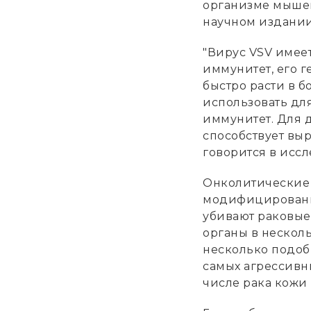
организме мышей
научном издани
"Вирус VSV имеет
иммунитет, его г
быстро расти в б
использовать дл
иммунитет. Для 
способствует выр
говорится в исс
Онколитические 
модифицированн
убивают раковые
органы в несколь
несколько подоб
самых агрессивн
числе рака кожи 