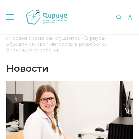
Главная
Медиа
Новости
Миссия – очистить
мировой океан: как студентка «Сириуса»
объединила свои интересы в разработке
бионических роботов
Новости