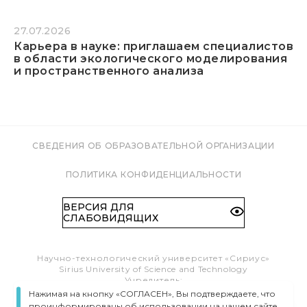
27.07.2026
Карьера в науке: приглашаем специалистов
в области экологического моделирования
и пространственного анализа
СВЕДЕНИЯ ОБ ОБРАЗОВАТЕЛЬНОЙ ОРГАНИЗАЦИИ
ПОЛИТИКА КОНФИДЕНЦИАЛЬНОСТИ
ВЕРСИЯ ДЛЯ
СЛАБОВИДЯЩИХ
Научно-технологический университет «Сириус»
Sirius University of Science and Technology
Учредитель:
Образовательный Фонд «Талант и успех»
Нажимая на кнопку «СОГЛАСЕН», Вы подтверждаете, что
Федеральная территория «Сириус»,
проинформированы об использовании на нашем сайте