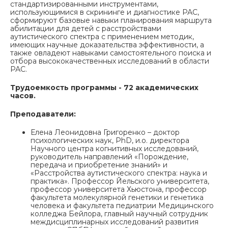
стандартизированными инструментами,
использующимися в скрининге и диагностике РАС,
сформируют базовые навыки планирования маршрута
абилитации для детей с расстройствами
аутистического спектра с применением методик,
имеющих научные доказательства эффективности, а
также овладеют навыками самостоятельного поиска и
отбора высококачественных исследований в области
РАС.
Трудоемкость программы - 72 академических
часов.
Преподаватели:
Елена Леонидовна Григоренко – доктор
психологических наук, PhD, и.о. директора
Научного центра когнитивных исследований,
руководитель направлений «Порождение,
передача и приобретение знаний» и
«Расстройства аутистического спектра: наука и
практика». Профессор Йельского университета,
профессор университета Хьюстона, профессор
факультета молекулярной генетики и генетика
человека и факультета педиатрии Медицинского
колледжа Бейлора, главный научный сотрудник
междисциплинарных исследований развития