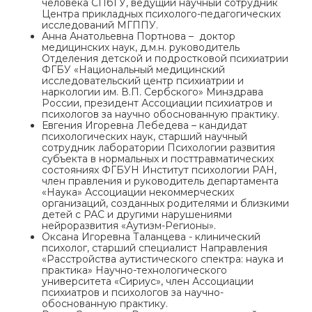
человека СПбГУ, ведущий научный сотрудник
Центра прикладных психолого-педагогических
исследований МГППУ.
Анна Анатольевна Портнова – доктор
медицинских наук, д.м.н. руководитель
Отделения детской и подростковой психиатрии
ФГБУ «Национальный медицинский
исследовательский центр психиатрии и
наркологии им. В.П. Сербского» Минздрава
России, президент Ассоциации психиатров и
психологов за научно обоснованную практику.
Евгения Игоревна Лебедева – кандидат
психологических наук, старший научный
сотрудник лаборатории Психологии развития
субъекта в нормальных и посттравматических
состояниях ФГБУН Институт психологии РАН,
член правления и руководитель департамента
«Наука» Ассоциации некоммерческих
организаций, созданных родителями и близкими
детей с РАС и другими нарушениями
нейроразвития «Аутизм-Регионы».
Оксана Игоревна Таланцева - клинический
психолог, старший специалист Направления
«Расстройства аутистического спектра: наука и
практика» Научно-технологического
университета «Сириус», член Ассоциации
психиатров и психологов за научно-
обоснованную практику.