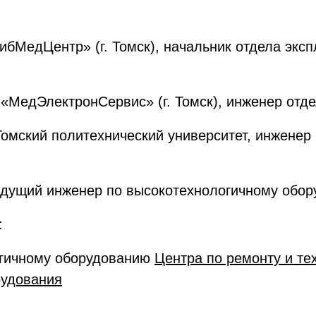
СибМедЦентр» (г. Томск), начальник отдела экс
О «МедЭлектронСервис» (г. Томск), инженер отд
И Томский политехнический университет, инжене
Ведущий инженер по высокотехнологичному обо
:
огичному оборудованию
Центра по ремонту и т
рудования