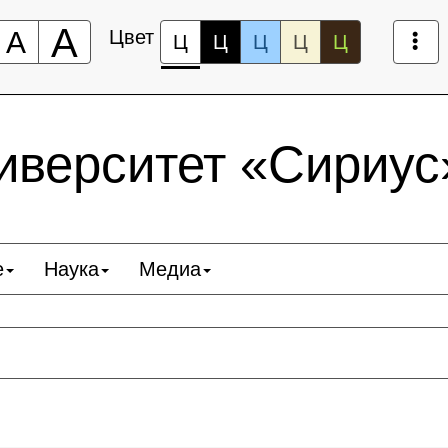
А
А
Цвет
Ц
Ц
Ц
Ц
Ц
верситет «Сириус
е
Наука
Медиа