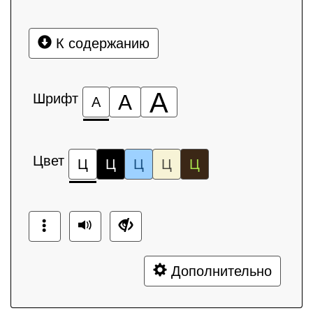
К содержанию
А
Шрифт
А
А
Цвет
Ц
Ц
Ц
Ц
Ц
Дополнительно