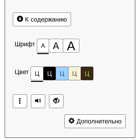
К содержанию
А
Шрифт
А
А
Цвет
Ц
Ц
Ц
Ц
Ц
Дополнительно