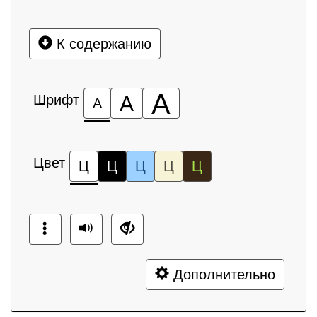
К содержанию
А
Шрифт
А
А
Цвет
Ц
Ц
Ц
Ц
Ц
Дополнительно