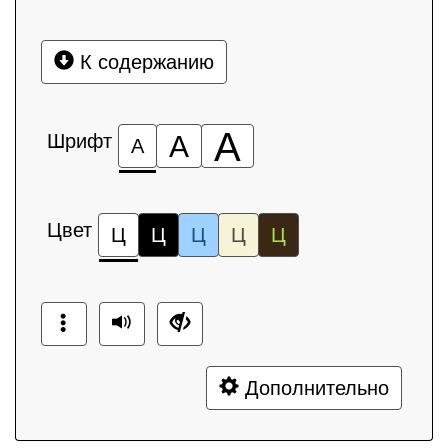
К содержанию
А
Шрифт
А
А
Цвет
Ц
Ц
Ц
Ц
Ц
Дополнительно