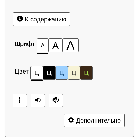
К содержанию
А
Шрифт
А
А
Цвет
Ц
Ц
Ц
Ц
Ц
Дополнительно