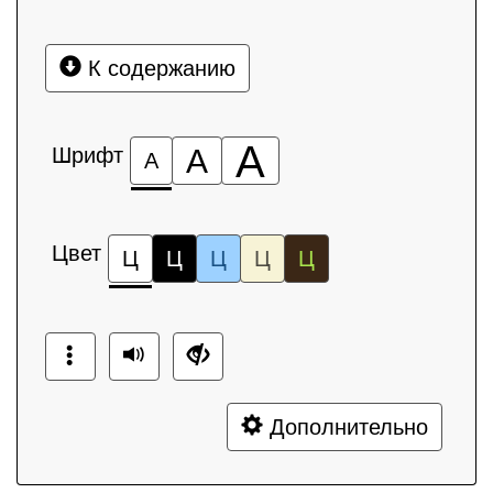
К содержанию
А
Шрифт
А
А
Цвет
Ц
Ц
Ц
Ц
Ц
Дополнительно