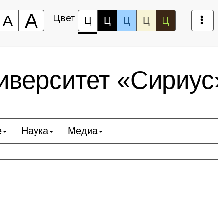
А
А
Цвет
Ц
Ц
Ц
Ц
Ц
верситет «Сириус
е
Наука
Медиа