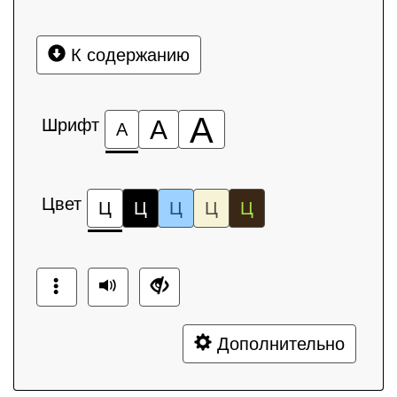
К содержанию
А
Шрифт
А
А
Цвет
Ц
Ц
Ц
Ц
Ц
Дополнительно